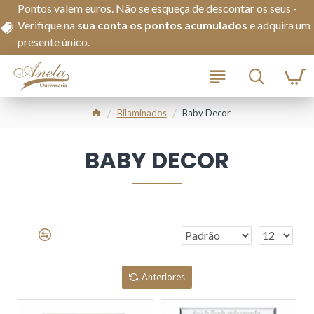
Pontos valem euros. Não se esqueça de descontar os seus -
Verifique na
s
ua conta os pontos acumulados
e adquira um
presente único.
Bilaminados
Baby Decor
BABY DECOR
Anteriores