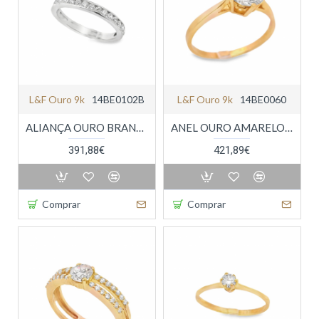
L&f Ouro 9k
14BE0102B
L&f Ouro 9k
14BE0060
ALIANÇA OURO BRANCO 9K
ANEL OURO AMARELO 9K
391,88€
421,89€
Comprar
Comprar