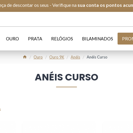
ça de descontar os seus - Verifique na
s
ua conta os pontos acu
OURO
PRATA
RELÓGIOS
BILAMINADOS
PRO
Ouro
Ouro 9K
Anéis
Anéis Curso
ANÉIS CURSO
s