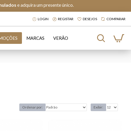
mulados
e adquira um presente único.
LOGIN
REGISTAR
DESEJOS
COMPARAR
MOÇÕES
MARCAS
VERÃO
Ordenar por:
Exibir: