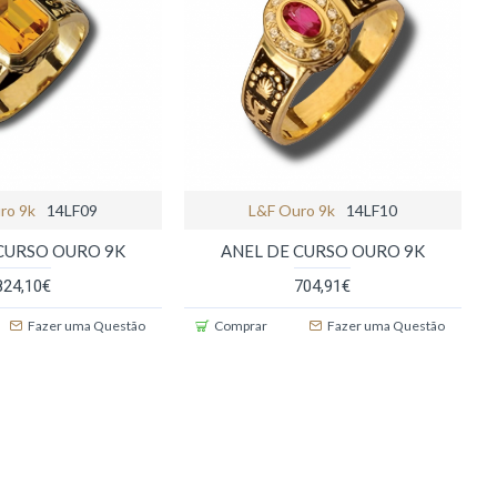
ro 9k
14LF09
L&f Ouro 9k
14LF10
CURSO OURO 9K
ANEL DE CURSO OURO 9K
824,10€
704,91€
Fazer uma Questão
Comprar
Fazer uma Questão