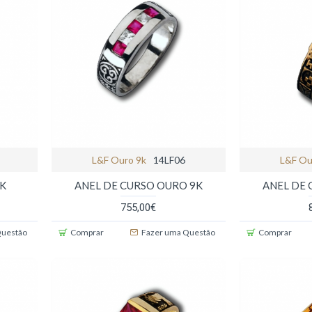
L&f Ouro 9k
14LF06
L&f Ou
9K
ANEL DE CURSO OURO 9K
ANEL DE 
755,00€
Questão
Comprar
Fazer uma Questão
Comprar