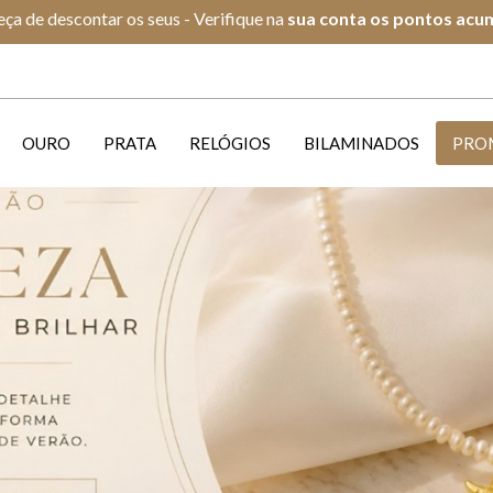
ça de descontar os seus - Verifique na
s
ua conta os pontos acu
OURO
PRATA
RELÓGIOS
BILAMINADOS
PRO