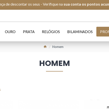
ça de descontar os seus - Verifique na
s
ua conta os pontos acu
OURO
PRATA
RELÓGIOS
BILAMINADOS
PRO
Homem
HOMEM
s