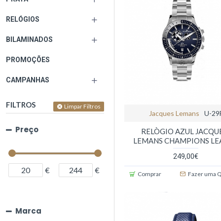
RELÓGIOS
BILAMINADOS
PROMOÇÕES
CAMPANHAS
FILTROS
Limpar Filtros
Jacques Lemans
U-29
Preço
RELÒGIO AZUL JACQU
LEMANS CHAMPIONS LE
249,00€
€
€
Comprar
Fazer uma 
Marca