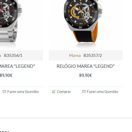
a
B35356/1
Marea
B35357/2
AREA ''LEGEND''
RELÓGIO MAREA ''LEGEND''
89,90€
89,90€
Fazer uma Questão
Comprar
Fazer uma Questão