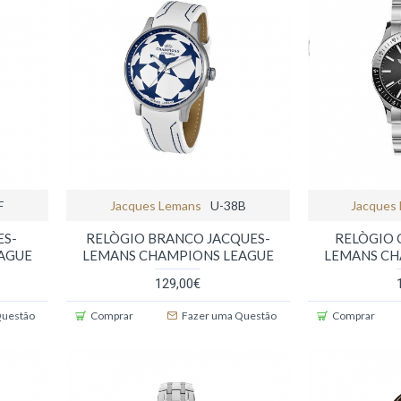
F
Jacques Lemans
U-38B
Jacques
ES-
RELÒGIO BRANCO JACQUES-
RELÒGIO 
AGUE
LEMANS CHAMPIONS LEAGUE
LEMANS CH
129,00€
Questão
Comprar
Fazer uma Questão
Comprar