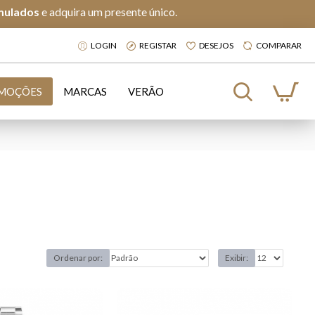
mulados
e adquira um presente único.
LOGIN
REGISTAR
DESEJOS
COMPARAR
MOÇÕES
MARCAS
VERÃO
Ordenar por:
Exibir: