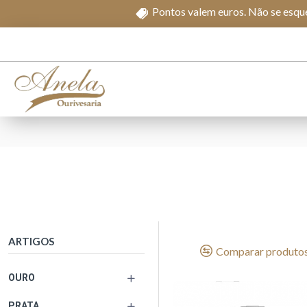
Pontos valem euros. Não se esque
ARTIGOS
Comparar produto
OURO
PRATA