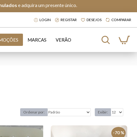
mulados
e adquira um presente único.
LOGIN
REGISTAR
DESEJOS
COMPARAR
MOÇÕES
MARCAS
VERÃO
Ordenar por:
Exibir:
-70 %