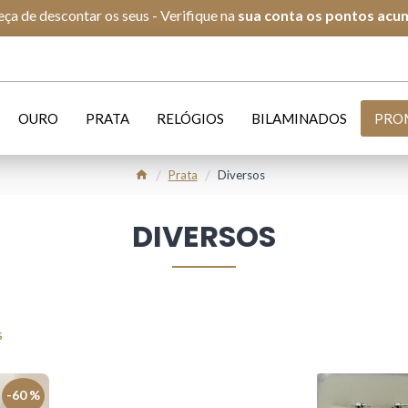
ça de descontar os seus - Verifique na
s
ua conta os pontos acu
OURO
PRATA
RELÓGIOS
BILAMINADOS
PRO
Prata
Diversos
DIVERSOS
s
-60 %