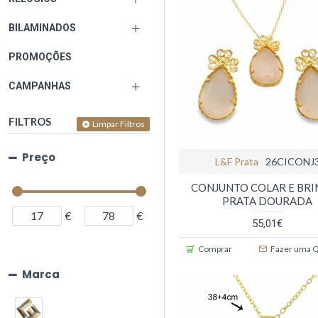
BILAMINADOS
PROMOÇÕES
CAMPANHAS
FILTROS
Limpar Filtros
Preço
L&f Prata
26CICONJ
CONJUNTO COLAR E BR
PRATA DOURADA
€
€
55,01€
Comprar
Fazer uma 
Marca