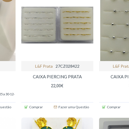
L&f Prata
27CZ028422
L&f Prat
5
CAIXA PIERCING PRATA
CAIXA P
22,00€
5 a 30-12-
Questão
Comprar
Fazer uma Questão
Comprar