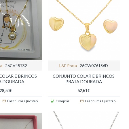
ta
26CV45732
L&f Prata
26CW076186D
COLAR E BRINCOS
CONJUNTO COLAR E BRINCOS
A DOURADA
PRATA DOURADA
28,50€
52,61€
Fazer uma Questão
Comprar
Fazer uma Questão