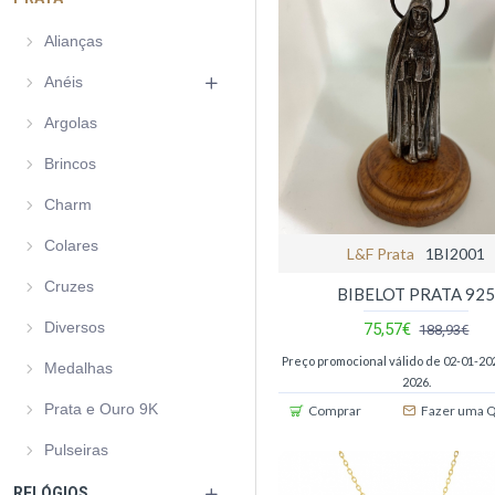
Alianças
Anéis
Argolas
Brincos
Charm
Colares
L&f Prata
1BI2001
Cruzes
BIBELOT PRATA 92
Diversos
75,57€
188,93€
Preço promocional válido de 02-01-202
Medalhas
2026.
Prata e Ouro 9K
Comprar
Fazer uma 
Pulseiras
RELÓGIOS