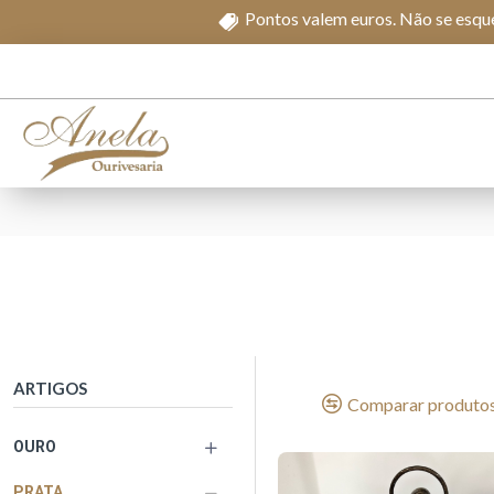
Pontos valem euros. Não se esque
ARTIGOS
Comparar produto
OURO
PRATA