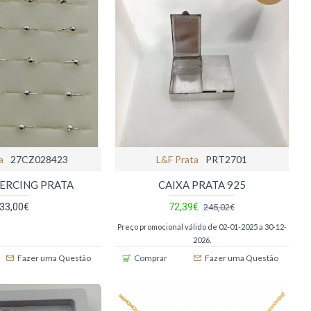
a
27CZ028423
L&f Prata
PRT2701
IERCING PRATA
CAIXA PRATA 925
33,00€
72,39€
245,02€
Preço promocional válido de 02-01-2025 a 30-12-
2026.
Fazer uma Questão
Comprar
Fazer uma Questão