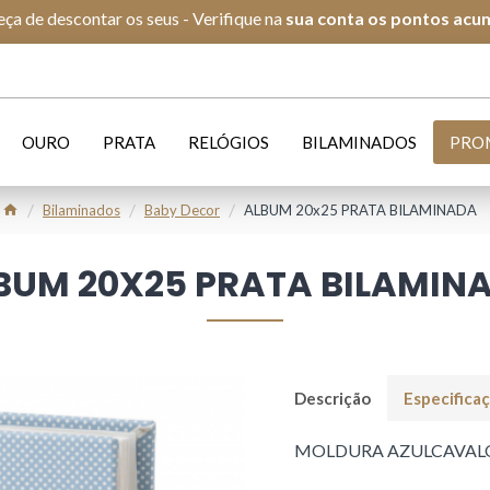
ça de descontar os seus - Verifique na
s
ua conta os pontos acu
OURO
PRATA
RELÓGIOS
BILAMINADOS
PRO
Bilaminados
Baby Decor
ALBUM 20x25 PRATA BILAMINADA
BUM 20X25 PRATA BILAMIN
Descrição
Especifica
MOLDURA AZULCAVALO