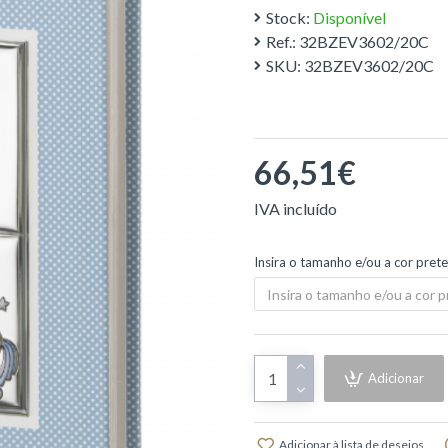
Stock:
Disponível
Ref.:
32BZEV3602/20C
SKU:
32BZEV3602/20C
66,51€
Insira o tamanho e/ou a cor pret
Adicionar
Adicionar à lista de desejos