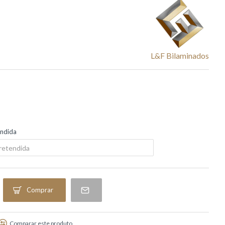
L&f Bilaminados
endida
Comprar
Comparar este produto