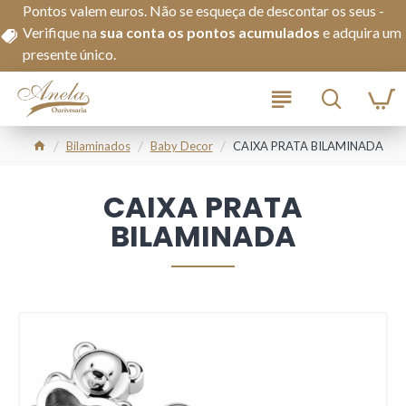
Pontos valem euros. Não se esqueça de descontar os seus -
Verifique na
s
ua conta os pontos acumulados
e adquira um
presente único.
Bilaminados
Baby Decor
CAIXA PRATA BILAMINADA
CAIXA PRATA
BILAMINADA