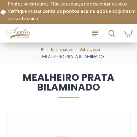
Pontos valem euros. Não se esqueça de descontar os seus -
Verifique na
s
ua conta os pontos acumulados
e adquira um
presente único.
Bilaminados
Baby Decor
MEALHEIRO PRATA BILAMINADO
MEALHEIRO PRATA
BILAMINADO