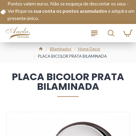
Pontos valem euros. Não se esqueça de descontar os seus -
Verifique na
s
ua conta os pontos acumulados
e adquira um
presente único.
Bilaminados
Home Decor
PLACA BICOLOR PRATA BILAMINADA
PLACA BICOLOR PRATA
BILAMINADA