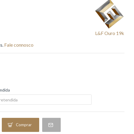
L&f Ouro 19k
s.
Fale connosco
endida
Comprar