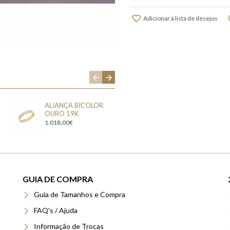
Adicionar à lista de desejos
ALIANÇA BICOLOR
ALIANÇA OURO
OURO 19K
AMARELO 19K
1.018,00€
1.712,85€
GUIA DE COMPRA
Guia de Tamanhos e Compra
FAQ's / Ajuda
Informação de Trocas