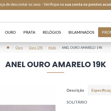
ça de descontar os seus - Verifique na
s
ua conta os pontos acu
OURO
PRATA
RELÓGIOS
BILAMINADOS
PRO
Ouro
Ouro 19K
Anéis
ANEL OURO AMARELO 19K
ANEL OURO AMARELO 19K
Descrição
Especifica
SOLITÁRIO