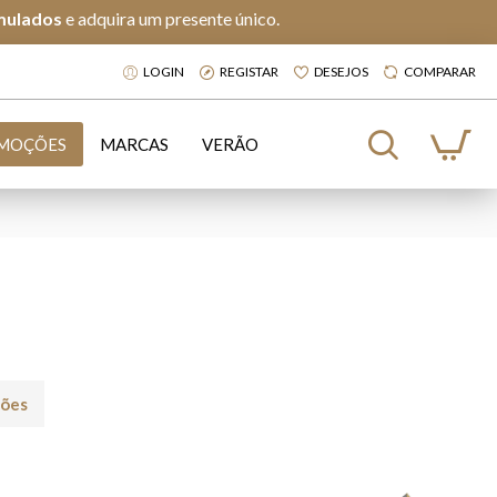
mulados
e adquira um presente único.
LOGIN
REGISTAR
DESEJOS
COMPARAR
MOÇÕES
MARCAS
VERÃO
ções