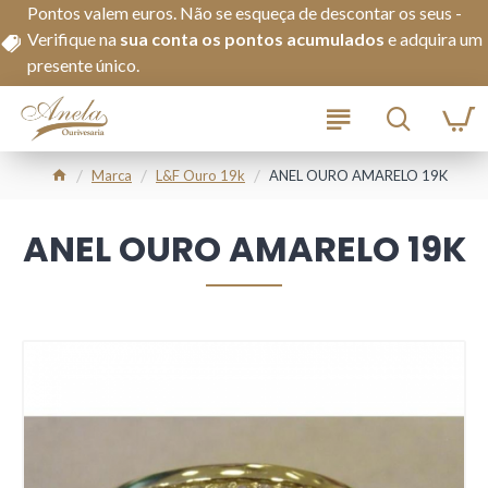
Pontos valem euros. Não se esqueça de descontar os seus -
Verifique na
s
ua conta os pontos acumulados
e adquira um
presente único.
Marca
L&f Ouro 19k
ANEL OURO AMARELO 19K
ANEL OURO AMARELO 19K