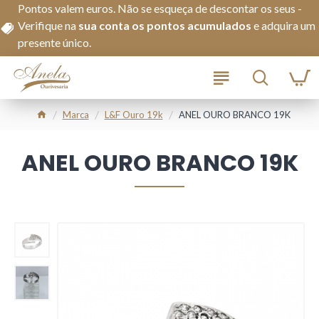
Pontos valem euros. Não se esqueça de descontar os seus -
Verifique na
s
ua conta os pontos acumulados
e adquira um
presente único.
Marca
L&f Ouro 19k
ANEL OURO BRANCO 19K
ANEL OURO BRANCO 19K