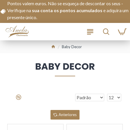
Pontos valem euros. Não se esqueça de descontar os seus -
Verifique na
s
ua conta os pontos acumulados
e adquira um
presente único.
Baby Decor
BABY DECOR
Anteriores