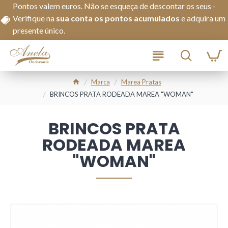
Pontos valem euros. Não se esqueça de descontar os seus -
Verifique na
s
ua conta os pontos acumulados
e adquira um
presente único.
Marca
Marea Pratas
BRINCOS PRATA RODEADA MAREA "WOMAN"
BRINCOS PRATA
RODEADA MAREA
"WOMAN"