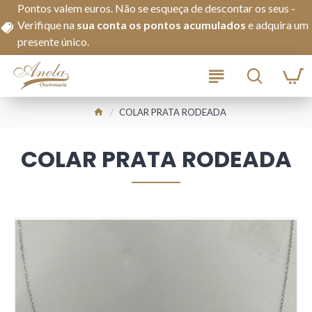
Pontos valem euros. Não se esqueça de descontar os seus -
Verifique na
s
ua conta os pontos acumulados
e adquira um
presente único.
COLAR PRATA RODEADA
COLAR PRATA RODEADA